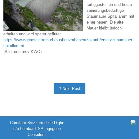
fertiggestellten und heute
sanierungsbedürftige
Staumauer Spitallamm mit
einer neuen. Die alte
Mauer bleibt jedoch
erhalten und wird später geflutet.
https://www.grimselstrom.ch/ausbauvorhaben/zukunft/ersatz-staumauer-
spitallamm/
(Bild: courtesy KWO)
Next Post
Comitato Svizzero delle Dighe
c/o Lombardi SA Ingegneri
Consulenti