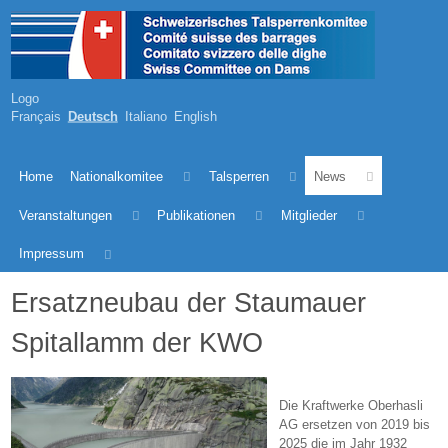
Logo
Français
Deutsch
Italiano
English
Home
Nationalkomitee
Talsperren
News
Veranstaltungen
Publikationen
Mitglieder
Impressum
Ersatzneubau der Staumauer
Spitallamm der KWO
Die Kraftwerke Oberhasli
AG ersetzen von 2019 bis
2025 die im Jahr 1932