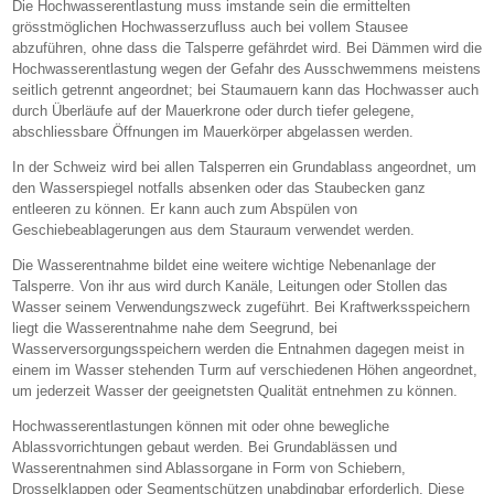
Die Hochwasserentlastung muss imstande sein die ermittelten
grösstmöglichen Hochwasserzufluss auch bei vollem Stausee
abzuführen, ohne dass die Talsperre gefährdet wird. Bei Dämmen wird die
Hochwasserentlastung wegen der Gefahr des Ausschwemmens meistens
seitlich getrennt angeordnet; bei Staumauern kann das Hochwasser auch
durch Überläufe auf der Mauerkrone oder durch tiefer gelegene,
abschliessbare Öffnungen im Mauerkörper abgelassen werden.
In der Schweiz wird bei allen Talsperren ein Grundablass angeordnet, um
den Wasserspiegel notfalls absenken oder das Staubecken ganz
entleeren zu können. Er kann auch zum Abspülen von
Geschiebeablagerungen aus dem Stauraum verwendet werden.
Die Wasserentnahme bildet eine weitere wichtige Nebenanlage der
Talsperre. Von ihr aus wird durch Kanäle, Leitungen oder Stollen das
Wasser seinem Verwendungszweck zugeführt. Bei Kraftwerksspeichern
liegt die Wasserentnahme nahe dem Seegrund, bei
Wasserversorgungsspeichern werden die Entnahmen dagegen meist in
einem im Wasser stehenden Turm auf verschiedenen Höhen angeordnet,
um jederzeit Wasser der geeignetsten Qualität entnehmen zu können.
Hochwasserentlastungen können mit oder ohne bewegliche
Ablassvorrichtungen gebaut werden. Bei Grundablässen und
Wasserentnahmen sind Ablassorgane in Form von Schiebern,
Drosselklappen oder Segmentschützen unabdingbar erforderlich. Diese