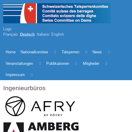
Logo
Français
Deutsch
Italiano
English
Home
Nationalkomitee
Talsperren
News
Veranstaltungen
Publikationen
Mitglieder
Impressum
Ingenieurbüros