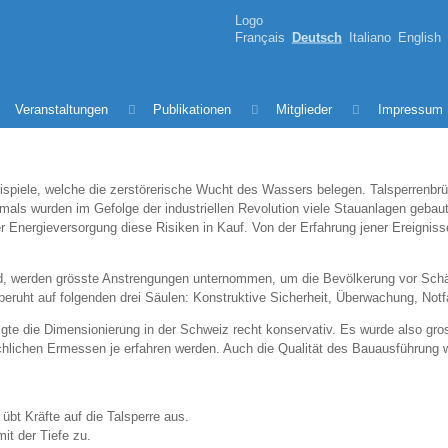
Logo
Français
Deutsch
Italiano
English
Veranstaltungen
Publikationen
Mitglieder
Impressum
Beispiele, welche die zerstörerische Wucht des Wassers belegen. Talsperrenbr
als wurden im Gefolge der industriellen Revolution viele Stauanlagen gebaut
 Energieversorgung diese Risiken in Kauf. Von der Erfahrung jener Ereignis
and, werden grösste Anstrengungen unternommen, um die Bevölkerung vor Schä
eruht auf folgenden drei Säulen: Konstruktive Sicherheit, Überwachung, Notf
gte die Dimensionierung in der Schweiz recht konservativ. Es wurde also gro
ichen Ermessen je erfahren werden. Auch die Qualität des Bauausführung wur
übt Kräfte auf die Talsperre aus.
t der Tiefe zu.