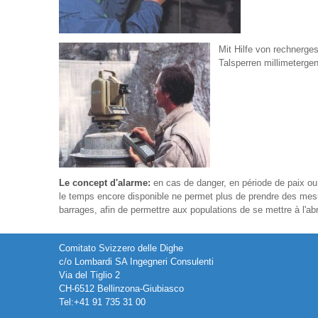
Mit Hilfe von rechnerge
Talsperren millimeterg
Le concept d'alarme:
en cas de danger, en période de paix ou 
le temps encore disponible ne permet plus de prendre des mesur
barrages, afin de permettre aux populations de se mettre à l'abr
Comitato Svizzero delle Dighe
c/o Lombardi SA Ingegneri Consulenti
Via del Tiglio 2
CH-6512 Bellinzona-Giubiasco
Tel:+41 91 735 31 00