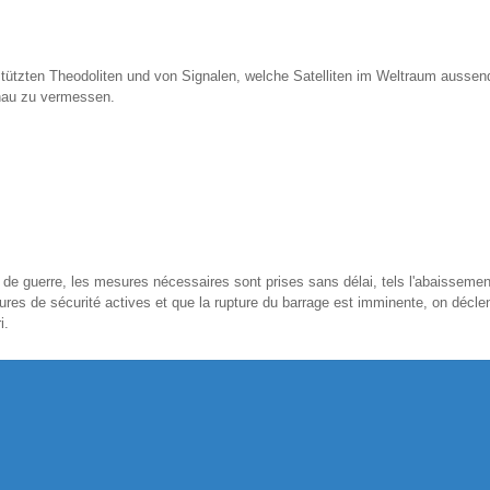
stützten Theodoliten und von Signalen, welche Satelliten im Weltraum ausse
enau zu vermessen.
de guerre, les mesures nécessaires sont prises sans délai, tels l'abaissement 
es de sécurité actives et que la rupture du barrage est imminente, on déclen
i.