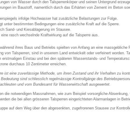
rungen von Wasser durch den Talsperrenkörper und seinen Untergrund erzeugen
ungen im Baustoff, namentlich durch das Erhärten von Zement im Beton sow
rspiegels infolge Hochwasser hat zusätzliche Belastungen zur Folge.
t unter bestimmten Bedingungen eine zusätzliche Kraft auf die Sperre.
rch Sand- und Kiesablagerung im Stausee.
ine rasch wechselnde Kraftwirkung auf die Talsperre aus.
rend ihres Baus und Betriebs spielten von Anfang an eine massgebliche Rol
von Talsperren, sind in unserem Land entwickelt oder verfeinert worden. Tal
m erstmaligen Einstau und bei den späteren Wasserstands- und Temperaturs
rone durchaus 10 Zentimeter erreichen.
 ist eine zuverlässige Methode, um ihren Zustand und ihr Verhalten zu kontro
 Bedeutung sind schliesslich regelmässige Kontrollgänge des Betriebspersona
achleuten und vom Bundesamt für Wasserwirtschaft ausgewertet.
den die notwendigen Massnahmen, wie zum Beispiel vorsorgliche Absenkung, v
rden die bei allen grösseren Talsperren eingerichteten Alarmanlagen in Betr
ppe auf dem Weg über den abgesenkten, zugefrorenen Stausee zur Kontrolle