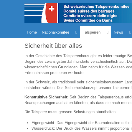
Home
Nationalkomitee
Talsperren
News
Sicherheit über alles
In der Geschichte des Talsperrenbaus gibt es leider traurige 
Beginn des zwanzigsten Jahrhunderts verschiedentlich auf. Dam
wissenschaftlichen Grundlagen. Man nahm für die Wasser- oder
Erkenntnissen profitieren wir heute.
In der Schweiz, als traditionell sehr sicherheitsbewusstem L
entstehen würden. Das Sicherheitskonzept unserer Talsperren b
Konstruktive Sicherheit:
Seit Beginn des Talsperrenbaus erfol
Beanspruchungen aushalten könnten, als dass sie nach menschl
Die Talsperre muss grossen Belastungen standhalten:
Eigengewicht: Das Eigengewicht der Baumaterialien selbst 
Wasserdruck: Der Druck des Wassers nimmt proportional mi