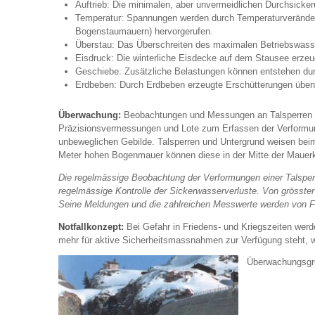
Auftrieb: Die minimalen, aber unvermeidlichen Durchsicke
Temperatur: Spannungen werden durch Temperaturveränder
Bogenstaumauern) hervorgerufen.
Überstau: Das Überschreiten des maximalen Betriebswasse
Eisdruck: Die winterliche Eisdecke auf dem Stausee erzeug
Geschiebe: Zusätzliche Belastungen können entstehen du
Erdbeben: Durch Erdbeben erzeugte Erschütterungen üben e
Überwachung:
Beobachtungen und Messungen an Talsperren wäh
Präzisionsvermessungen und Lote zum Erfassen der Verformung 
unbeweglichen Gebilde. Talsperren und Untergrund weisen bei
Meter hohen Bogenmauer können diese in der Mitte der Mauerk
Die regelmässige Beobachtung der Verformungen einer Talsperre
regelmässige Kontrolle der Sickerwasserverluste. Von grösster
Seine Meldungen und die zahlreichen Messwerte werden von F
NotfaIlkonzept:
Bei Gefahr in Friedens- und Kriegszeiten wer
mehr für aktive Sicherheitsmassnahmen zur Verfügung steht, we
Überwachungsgru