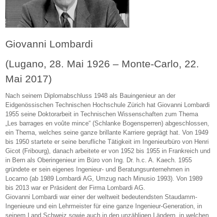
Giovanni Lombardi
(Lugano, 28. Mai 1926 – Monte-Carlo, 22.
Mai 2017)
Nach seinem Diplomabschluss 1948 als Bauingenieur an der
Eidgenössischen Technischen Hochschule Zürich hat Giovanni Lombardi
1955 seine Doktorarbeit in Technischen Wissenschaften zum Thema
„Les barrages en voûte mince“ (Schlanke Bogensperren) abgeschlossen,
ein Thema, welches seine ganze brillante Karriere geprägt hat. Von 1949
bis 1950 startete er seine berufliche Tätigkeit im Ingenieurbüro von Henri
Gicot (Fribourg), danach arbeitete er von 1952 bis 1955 in Frankreich und
in Bern als Oberingenieur im Büro von Ing. Dr. h.c. A. Kaech. 1955
gründete er sein eigenes Ingenieur- und Beratungsunternehmen in
Locarno (ab 1989 Lombardi AG, Umzug nach Minusio 1993). Von 1989
bis 2013 war er Präsident der Firma Lombardi AG.
Giovanni Lombardi war einer der weltweit bedeutendsten Staudamm-
Ingenieure und ein Lehrmeister für eine ganze Ingenieur-Generation, in
seinem Land Schweiz sowie auch in den unzähligen Ländern, in welchen