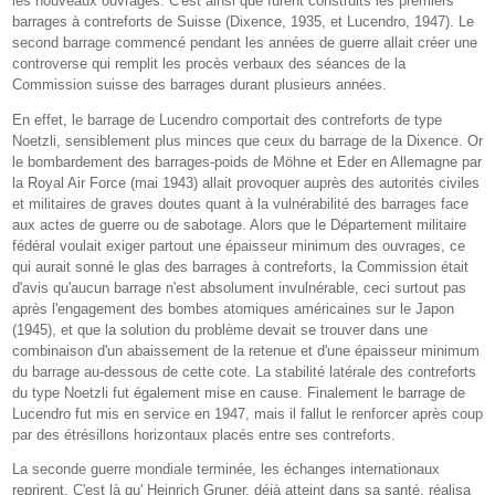
les nouveaux ouvrages. C'est ainsi que furent construits les premiers
barrages à contreforts de Suisse (Dixence, 1935, et Lucendro, 1947). Le
second barrage commencé pendant les années de guerre allait créer une
controverse qui remplit les procès verbaux des séances de la
Commission suisse des barrages durant plusieurs années.
En effet, le barrage de Lucendro comportait des contreforts de type
Noetzli, sensiblement plus minces que ceux du barrage de la Dixence. Or
le bombardement des barrages-poids de Möhne et Eder en Allemagne par
la Royal Air Force (mai 1943) allait provoquer auprès des autorités civiles
et militaires de graves doutes quant à la vulnérabilité des barrages face
aux actes de guerre ou de sabotage. Alors que le Département militaire
fédéral voulait exiger partout une épaisseur minimum des ouvrages, ce
qui aurait sonné le glas des barrages à contreforts, la Commission était
d'avis qu'aucun barrage n'est absolument invulnérable, ceci surtout pas
après l'engagement des bombes atomiques américaines sur le Japon
(1945), et que la solution du problème devait se trouver dans une
combinaison d'un abaissement de la retenue et d'une épaisseur minimum
du barrage au-dessous de cette cote. La stabilité latérale des contreforts
du type Noetzli fut également mise en cause. Finalement le barrage de
Lucendro fut mis en service en 1947, mais il fallut le renforcer après coup
par des étrésillons horizontaux placés entre ses contreforts.
La seconde guerre mondiale terminée, les échanges internationaux
reprirent. C'est là qu' Heinrich Gruner, déjà atteint dans sa santé, réalisa