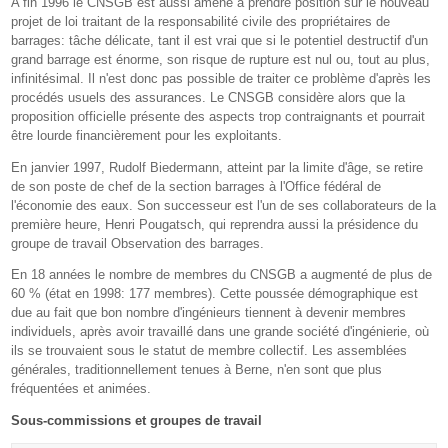
A fin 1996 le CNSGB est aussi amené à prendre position sur le nouveau
projet de loi traitant de la responsabilité civile des propriétaires de
barrages: tâche délicate, tant il est vrai que si le potentiel destructif d'un
grand barrage est énorme, son risque de rupture est nul ou, tout au plus,
infinitésimal. Il n'est donc pas possible de traiter ce problème d'après les
procédés usuels des assurances. Le CNSGB considère alors que la
proposition officielle présente des aspects trop contraignants et pourrait
être lourde financièrement pour les exploitants.
En janvier 1997, Rudolf Biedermann, atteint par la limite d'âge, se retire
de son poste de chef de la section barrages à l'Office fédéral de
l'économie des eaux. Son successeur est l'un de ses collaborateurs de la
première heure, Henri Pougatsch, qui reprendra aussi la présidence du
groupe de travail Observation des barrages.
En 18 années le nombre de membres du CNSGB a augmenté de plus de
60 % (état en 1998: 177 membres). Cette poussée démographique est
due au fait que bon nombre d'ingénieurs tiennent à devenir membres
individuels, après avoir travaillé dans une grande société d'ingénierie, où
ils se trouvaient sous le statut de membre collectif. Les assemblées
générales, traditionnellement tenues à Berne, n'en sont que plus
fréquentées et animées.
Sous-commissions et groupes de travail