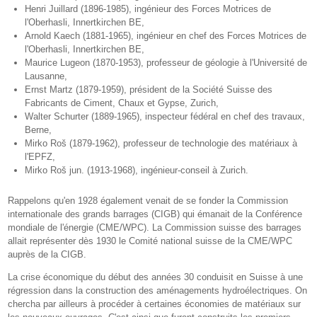
Henri Juillard (1896-1985), ingénieur des Forces Motrices de
l'Oberhasli, Innertkirchen BE,
Arnold Kaech (1881-1965), ingénieur en chef des Forces Motrices de
l'Oberhasli, Innertkirchen BE,
Maurice Lugeon (1870-1953), professeur de géologie à l'Université de
Lausanne,
Ernst Martz (1879-1959), président de la Société Suisse des
Fabricants de Ciment, Chaux et Gypse, Zurich,
Walter Schurter (1889-1965), inspecteur fédéral en chef des travaux,
Berne,
Mirko Roš (1879-1962), professeur de technologie des matériaux à
l'EPFZ,
Mirko Roš jun. (1913-1968), ingénieur-conseil à Zurich.
Rappelons qu'en 1928 également venait de se fonder la Commission
internationale des grands barrages (CIGB) qui émanait de la Conférence
mondiale de l'énergie (CME/WPC). La Commission suisse des barrages
allait représenter dès 1930 le Comité national suisse de la CME/WPC
auprès de la CIGB.
La crise économique du début des années 30 conduisit en Suisse à une
régression dans la construction des aménagements hydroélectriques. On
chercha par ailleurs à procéder à certaines économies de matériaux sur