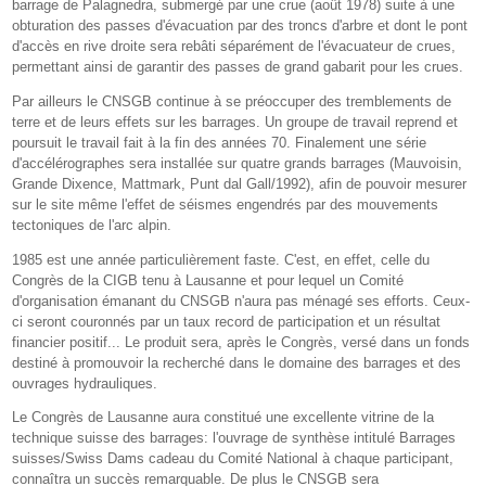
barrage de Palagnedra, submergé par une crue (août 1978) suite à une
obturation des passes d'évacuation par des troncs d'arbre et dont le pont
d'accès en rive droite sera rebâti séparément de l'évacuateur de crues,
permettant ainsi de garantir des passes de grand gabarit pour les crues.
Par ailleurs le CNSGB continue à se préoccuper des tremblements de
terre et de leurs effets sur les barrages. Un groupe de travail reprend et
poursuit le travail fait à la fin des années 70. Finalement une série
d'accélérographes sera installée sur quatre grands barrages (Mauvoisin,
Grande Dixence, Mattmark, Punt dal Gall/1992), afin de pouvoir mesurer
sur le site même l'effet de séismes engendrés par des mouvements
tectoniques de l'arc alpin.
1985 est une année particulièrement faste. C'est, en effet, celle du
Congrès de la CIGB tenu à Lausanne et pour lequel un Comité
d'organisation émanant du CNSGB n'aura pas ménagé ses efforts. Ceux-
ci seront couronnés par un taux record de participation et un résultat
financier positif... Le produit sera, après le Congrès, versé dans un fonds
destiné à promouvoir la recherché dans le domaine des barrages et des
ouvrages hydrauliques.
Le Congrès de Lausanne aura constitué une excellente vitrine de la
technique suisse des barrages: l'ouvrage de synthèse intitulé Barrages
suisses/Swiss Dams cadeau du Comité National à chaque participant,
connaîtra un succès remarquable. De plus le CNSGB sera