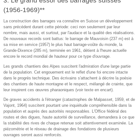
3. Le grand essor des barrages suisses
(1956-1969)**
La construction des barrages va connaître en Suisse un développement
sans précédent durant cette période: ceci non seulement par leur
nombre, mais aussi, et surtout, par l'audace et la qualité des réalisations.
De nouveaux records sont battus: le barrage de Mauvoisin (237 m) est à
sa mise en service (1957) le plus haut barrage-voûte du monde, la
Grande-Dixence (285 m), terminée en 1961, détient à l'heure actuelle
encore le record mondial de hauteur pour ce type d'ouvrage.
Les grands chantiers des Alpes suscitent l'admiration d'une large partie
de la population. Cet engouement est le reflet d'une foi encore intacte
dans le progrès technique. Des écrivains s'attachent à décrire la poésie
des chantiers de haute montagne et le respect, mélangé de crainte, que
leur inspirent ces œuvres pharaoniques (voir texte en encart).
De graves accidents à l'étranger (catastrophes de Malpasset, 1959, et de
Vajont, 1964) suscitent pourtant une inquiétude compréhensible dans la
population et auprès des autorités responsables. L'Office fédéral des
routes et des digues, haute autorité de surveillance, demandera à ce que
la stabilité des rives de chaque retenue soit attentivement examinée. La
piézométrie et le réseau de drainage des fondations de plusieurs
ouvrages seront aussi renforcés.