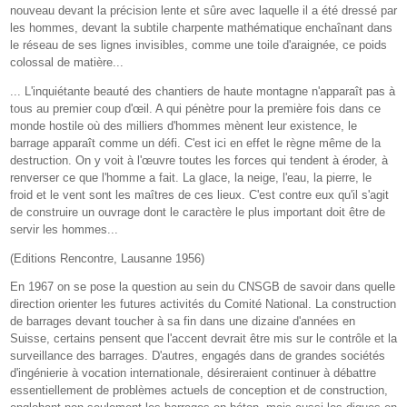
nouveau devant la précision lente et sûre avec laquelle il a été dressé par
les hommes, devant la subtile charpente mathématique enchaînant dans
le réseau de ses lignes invisibles, comme une toile d'araignée, ce poids
colossal de matière...
... L'inquiétante beauté des chantiers de haute montagne n'apparaît pas à
tous au premier coup d'œil. A qui pénètre pour la première fois dans ce
monde hostile où des milliers d'hommes mènent leur existence, le
barrage apparaît comme un défi. C'est ici en effet le règne même de la
destruction. On y voit à l'œuvre toutes les forces qui tendent à éroder, à
renverser ce que l'homme a fait. La glace, la neige, l'eau, la pierre, le
froid et le vent sont les maîtres de ces lieux. C'est contre eux qu'il s'agit
de construire un ouvrage dont le caractère le plus important doit être de
servir les hommes...
(Editions Rencontre, Lausanne 1956)
En 1967 on se pose la question au sein du CNSGB de savoir dans quelle
direction orienter les futures activités du Comité National. La construction
de barrages devant toucher à sa fin dans une dizaine d'années en
Suisse, certains pensent que l'accent devrait être mis sur le contrôle et la
surveillance des barrages. D'autres, engagés dans de grandes sociétés
d'ingénierie à vocation internationale, désireraient continuer à débattre
essentiellement de problèmes actuels de conception et de construction,