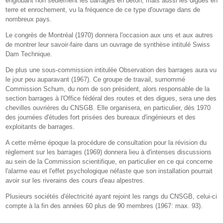
englobant non seulement les barrages en béton, mais aussi les digues en
terre et enrochement, vu la fréquence de ce type d'ouvrage dans de
nombreux pays.
Le congrès de Montréal (1970) donnera l'occasion aux uns et aux autres
de montrer leur savoir-faire dans un ouvrage de synthèse intitulé Swiss
Dam Technique.
De plus une sous-commission intitulée Observation des barrages aura vu
le jour peu auparavant (1967). Ce groupe de travail, surnommé
Commission Schum, du nom de son président, alors responsable de la
section barrages à l'Office fédéral des routes et des digues, sera une des
chevilles ouvrières du CNSGB. Elle organisera, en particulier, dès 1970
des journées d'études fort prisées des bureaux d'ingénieurs et des
exploitants de barrages.
A cette même époque la procédure de consultation pour la révision du
règlement sur les barrages (1969) donnera lieu à d'intenses discussions
au sein de la Commission scientifique, en particulier en ce qui concerne
l'alarme eau et l'effet psychologique néfaste que son installation pourrait
avoir sur les riverains des cours d'eau alpestres.
Plusieurs sociétés d'électricité ayant rejoint les rangs du CNSGB, celui-ci
compte à la fin des années 60 plus de 90 membres (1967: max. 93).