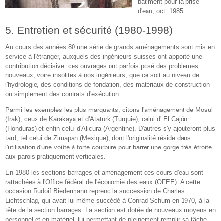
bâtiment pour la prise
d'eau, oct. 1985
5. Entretien et sécurité (1980-1998)
Au cours des années 80 une série de grands aménagements sont mis en
service à l'étranger, auxquels des ingénieurs suisses ont apporté une
contribution décisive: ces ouvrages ont parfois posé des problèmes
nouveaux, voire insolites à nos ingénieurs, que ce soit au niveau de
l'hydrologie, des conditions de fondation, des matériaux de construction
ou simplement des contrats d'exécution...
Parmi les exemples les plus marquants, citons l'aménagement de Mosul
(Irak), ceux de Karakaya et d'Atatürk (Turquie), celui d' El Cajón
(Honduras) et enfin celui d'Alicura (Argentine). D'autres s'y ajouteront plus
tard, tel celui de Zimapan (Mexique), dont l'originalité réside dans
l'utilisation d'une voûte à forte courbure pour barrer une gorge très étroite
aux parois pratiquement verticales.
En 1980 les sections barrages et aménagement des cours d'eau sont
rattachées à l'Office fédéral de l'économie des eaux (OFEE). A cette
occasion Rudoif Biedermann reprend la succession de Charles
Lichtschlag, qui avait lui-même succédé à Conrad Schum en 1970, à la
tête de la section barrages. La section est dotée de nouveaux moyens en
personnel et en matériel, lui permettant de pleinement remplir sa tâche