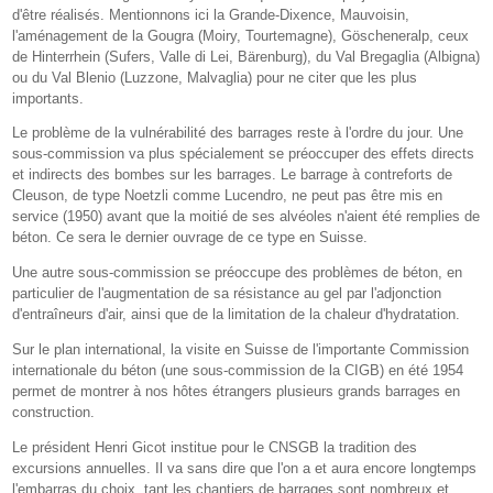
d'être réalisés. Mentionnons ici la Grande-Dixence, Mauvoisin,
l'aménagement de la Gougra (Moiry, Tourtemagne), Göscheneralp, ceux
de Hinterrhein (Sufers, Valle di Lei, Bärenburg), du Val Bregaglia (Albigna)
ou du Val Blenio (Luzzone, Malvaglia) pour ne citer que les plus
importants.
Le problème de la vulnérabilité des barrages reste à l'ordre du jour. Une
sous-commission va plus spécialement se préoccuper des effets directs
et indirects des bombes sur les barrages. Le barrage à contreforts de
Cleuson, de type Noetzli comme Lucendro, ne peut pas être mis en
service (1950) avant que la moitié de ses alvéoles n'aient été remplies de
béton. Ce sera le dernier ouvrage de ce type en Suisse.
Une autre sous-commission se préoccupe des problèmes de béton, en
particulier de l'augmentation de sa résistance au gel par l'adjonction
d'entraîneurs d'air, ainsi que de la limitation de la chaleur d'hydratation.
Sur le plan international, la visite en Suisse de l'importante Commission
internationale du béton (une sous-commission de la CIGB) en été 1954
permet de montrer à nos hôtes étrangers plusieurs grands barrages en
construction.
Le président Henri Gicot institue pour le CNSGB la tradition des
excursions annuelles. Il va sans dire que l'on a et aura encore longtemps
l'embarras du choix, tant les chantiers de barrages sont nombreux et