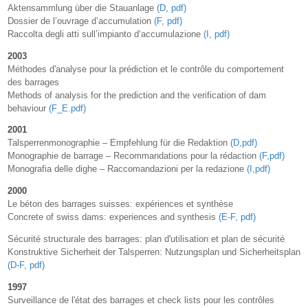
Aktensammlung über die Stauanlage
(D, pdf)
Dossier de l’ouvrage d’accumulation
(F, pdf)
Raccolta degli atti sull’impianto d‘accumulazione
(I, pdf)
2003
Méthodes d'analyse pour la prédiction et le contrôle du comportement
des barrages
Methods of analysis for the prediction and the verification of dam
behaviour
(F_E.pdf)
2001
Talsperrenmonographie – Empfehlung für die Redaktion
(D,pdf)
Monographie de barrage – Recommandations pour la rédaction
(F,pdf)
Monografia delle dighe – Raccomandazioni per la redazione
(I,pdf)
2000
Le béton des barrages suisses: expériences et synthèse
Concrete of swiss dams: experiences and synthesis
(E-F, pdf)
Sécurité structurale des barrages: plan d'utilisation et plan de sécurité
Konstruktive Sicherheit der Talsperren: Nutzungsplan und Sicherheitsplan
(D-F, pdf)
1997
Surveillance de l'état des barrages et check lists pour les contrôles