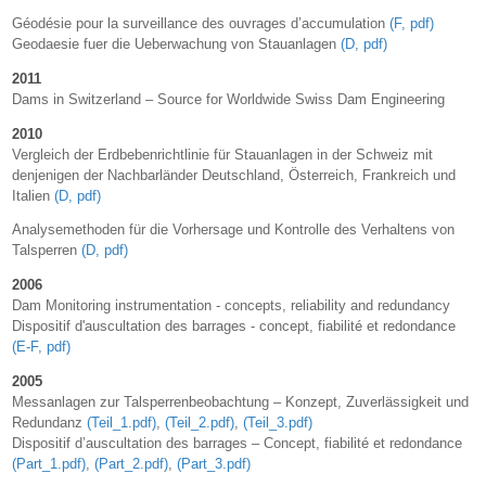
Géodésie pour la surveillance des ouvrages d’accumulation
(F, pdf)
Geodaesie fuer die Ueberwachung von Stauanlagen
(D, pdf)
2011
Dams in Switzerland – Source for Worldwide Swiss Dam Engineering
2010
Vergleich der Erdbebenrichtlinie für Stauanlagen in der Schweiz mit
denjenigen der Nachbarländer Deutschland, Österreich, Frankreich und
Italien
(D, pdf)
Analysemethoden für die Vorhersage und Kontrolle des Verhaltens von
Talsperren
(D, pdf)
2006
Dam Monitoring instrumentation - concepts, reliability and redundancy
Dispositif d'auscultation des barrages - concept, fiabilité et redondance
(E-F, pdf)
2005
Messanlagen zur Talsperrenbeobachtung – Konzept, Zuverlässigkeit und
Redundanz
(Teil_1.pdf)
,
(Teil_2.pdf)
,
(Teil_3.pdf)
Dispositif d’auscultation des barrages – Concept, fiabilité et redondance
(Part_1.pdf)
,
(Part_2.pdf)
,
(Part_3.pdf)