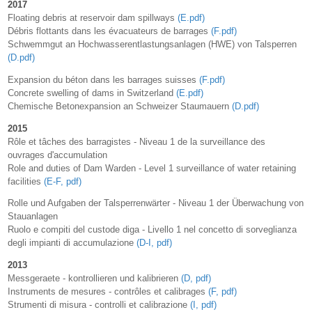
2017
Floating debris at reservoir dam spillways
(E.pdf)
Débris flottants dans les évacuateurs de barrages
(F.pdf)
Schwemmgut an Hochwasserentlastungsanlagen (HWE) von Talsperren
(D.pdf)
Expansion du béton dans les barrages suisses
(F.pdf)
Concrete swelling of dams in Switzerland
(E.pdf)
Chemische Betonexpansion an Schweizer Staumauern
(D.pdf)
2015
Rôle et tâches des barragistes - Niveau 1 de la surveillance des
ouvrages d'accumulation
Role and duties of Dam Warden - Level 1 surveillance of water retaining
facilities
(E-F, pdf)
Rolle und Aufgaben der Talsperrenwärter - Niveau 1 der Überwachung von
Stauanlagen
Ruolo e compiti del custode diga - Livello 1 nel concetto di sorveglianza
degli impianti di accumulazione
(D-I, pdf)
2013
Messgeraete - kontrollieren und kalibrieren
(D, pdf)
Instruments de mesures - contrôles et calibrages
(F, pdf)
Strumenti di misura - controlli et calibrazione
(I, pdf)