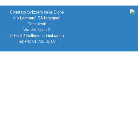
Comitato Svizzero delle Dighe
c/o Lombardi SA Ingegneri
Consulenti
Via del Tiglio 2
CH-6512 Bellinzona-Giubiasco
Tel:+41 91 735 31 00