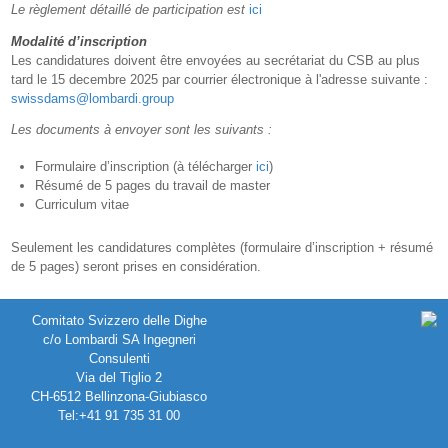
Le règlement détaillé de participation est
ici
Modalité d’inscription
Les candidatures doivent être envoyées au secrétariat du CSB au plus
tard le 15 decembre 2025 par courrier électronique à l'adresse suivante :
swissdams@lombardi.group
Les documents à envoyer sont les suivants :
Formulaire d’inscription (à télécharger
ici
)
Résumé de 5 pages du travail de master
Curriculum vitae
Seulement les candidatures complètes (formulaire d’inscription + résumé
de 5 pages) seront prises en considération.
Comitato Svizzero delle Dighe
c/o Lombardi SA Ingegneri
Consulenti
Via del Tiglio 2
CH-6512 Bellinzona-Giubiasco
Tel:+41 91 735 31 00