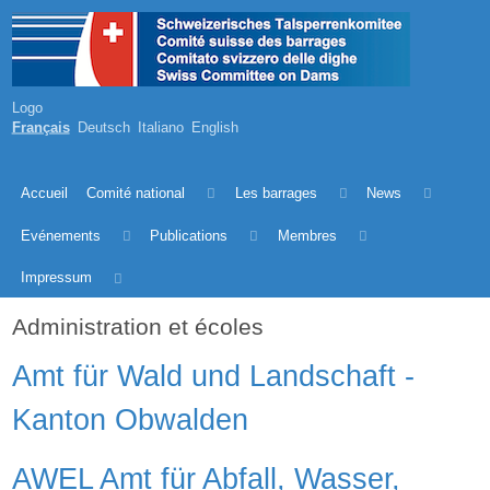
Logo
Français
Deutsch
Italiano
English
Accueil
Comité national
Les barrages
News
Evénements
Publications
Membres
Impressum
Administration et écoles
Amt für Wald und Landschaft -
Kanton Obwalden
AWEL Amt für Abfall, Wasser,