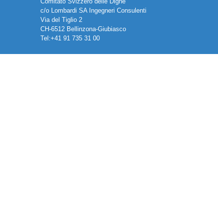
Comitato Svizzero delle Dighe
c/o Lombardi SA Ingegneri Consulenti
Via del Tiglio 2
CH-6512 Bellinzona-Giubiasco
Tel:+41 91 735 31 00