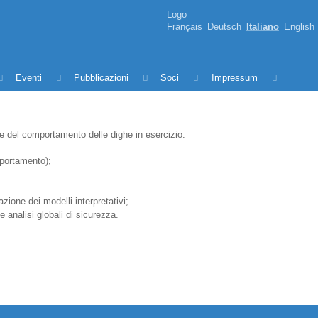
Logo
Français
Deutsch
Italiano
English
Eventi
Pubblicazioni
Soci
Impressum
one del comportamento delle dighe in esercizio:
mportamento);
azione dei modelli interpretativi;
 analisi globali di sicurezza.