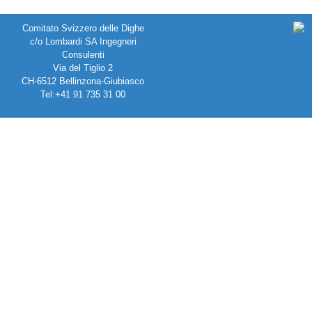
Comitato Svizzero delle Dighe
c/o Lombardi SA Ingegneri
Consulenti
Via del Tiglio 2
CH-6512 Bellinzona-Giubiasco
Tel:+41 91 735 31 00