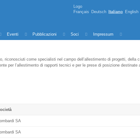
Logo
Français
Deutsch
Italiano
English
Eventi
Pubblicazioni
Soci
Impressum
conosciuti come specialisti nel campo dell’allestimento di progetti, della co
nte per l’allestimento di rapporti tecnici e per le prese di posizione destinat
ocietà
ombardi SA
ombardi SA