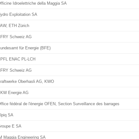
fficine Idroelettriche della Maggia SA
ydro Exploitation SA
AW, ETH Zürich
FRY Schweiz AG
undesamt für Energie (BFE)
PFL ENAC PL-LCH
FRY Schweiz AG
raftwerke Oberhasli AG, KWO
KW Energie AG
ffice fédéral de l'énergie OFEN, Section Surveillance des barrages
lpiq SA
roupe E SA
M Maggia Engineering SA