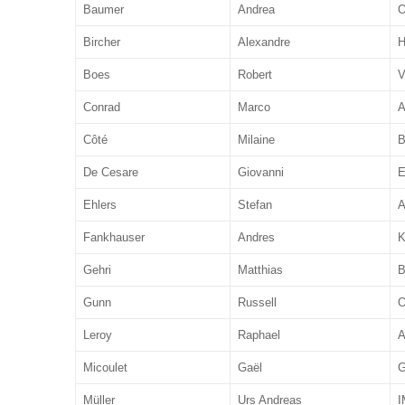
Baumer
Andrea
O
Bircher
Alexandre
H
Boes
Robert
V
Conrad
Marco
A
Côté
Milaine
B
De Cesare
Giovanni
E
Ehlers
Stefan
A
Fankhauser
Andres
K
Gehri
Matthias
B
Gunn
Russell
O
Leroy
Raphael
A
Micoulet
Gaël
G
Müller
Urs Andreas
I