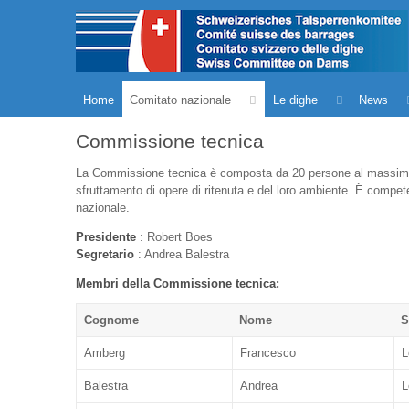
Home
Comitato nazionale
Le dighe
News
Commissione tecnica
La Commissione tecnica è composta da 20 persone al massimo, ri
sfruttamento di opere di ritenuta e del loro ambiente. È compete
nazionale.
Presidente
: Robert Boes
Segretario
: Andrea Balestra
Membri della Commissione tecnica:
Cognome
Nome
S
Amberg
Francesco
L
Balestra
Andrea
L