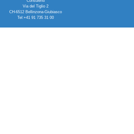
Consulenti
Via del Tiglio 2
CH-6512 Bellinzona-Giubiasco
Tel:+41 91 735 31 00