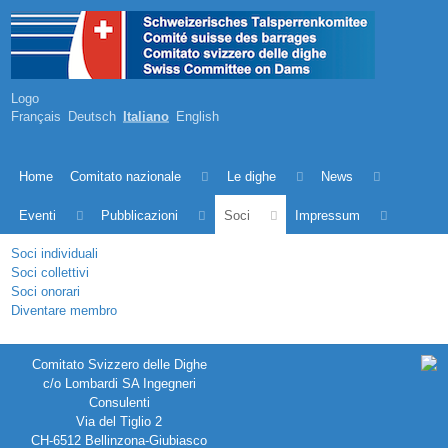
Logo
Français
Deutsch
Italiano
English
Home
Comitato nazionale
Le dighe
News
Eventi
Pubblicazioni
Soci
Impressum
Soci individuali
Soci collettivi
Soci onorari
Diventare membro
Comitato Svizzero delle Dighe
c/o Lombardi SA Ingegneri
Consulenti
Via del Tiglio 2
CH-6512 Bellinzona-Giubiasco